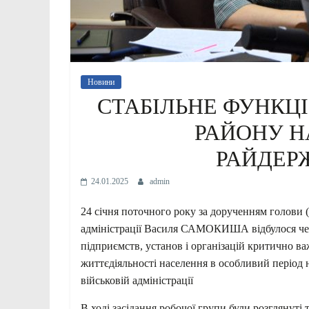
Новини
СТАБІЛЬНЕ ФУНКЦ
РАЙОНУ Н
РАЙДЕР
24.01.2025
admin
24 січня поточного року за дорученням голови 
адміністрації Василя САМОКИША відбулося черг
підприємств, установ і організацій критично 
життєдіяльності населення в особливий період 
військовій адміністрації
В ході засідання робочої групи були розглянуті