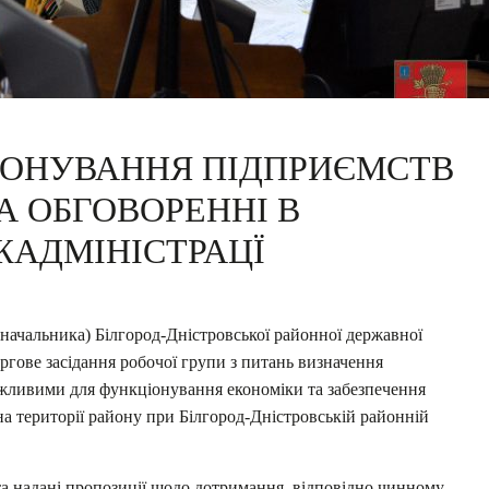
ІОНУВАННЯ ПІДПРИЄМСТВ
А ОБГОВОРЕННІ В
ЖАДМІНІСТРАЦЇ
(начальника) Білгород-Дністровської районної державної
ове засідання робочої групи з питань визначення
важливими для функціонування економіки та забезпечення
на території району при Білгород-Дністровській районній
 та надані пропозиції щодо дотримання, відповідно чинному