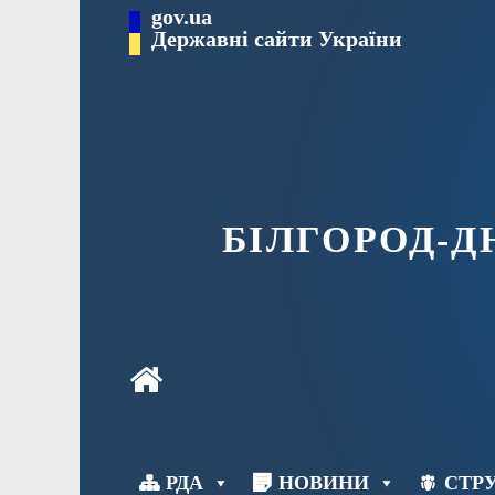
Перейти
gov.ua
до
Державні сайти України
вмісту
БІЛГОРОД-
РДА
НОВИНИ
СТРУ