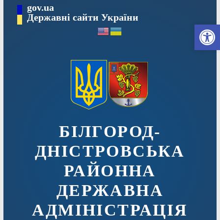
Перейти
gov.ua
до
Державні сайти України
Ві
вмісту
БІЛГОРОД-
ДНІСТРОВСЬКА
РАЙОННА
ДЕРЖАВНА
АДМІНІСТРАЦІЯ