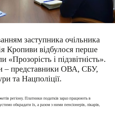
ванням заступника очільника
ія Кропиви відбулося перше
и «Прозорість і підзвітність».
и – представники ОВА, СБУ,
ри та Нацполіції.
жетів регіону. Платники податків зараз працюють в
тимо обкрадати їх, а разом з ними пенсіонерів, лікарів,