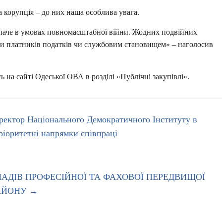
а корупція – до них наша особлива увага.
м паче в умовах повномасштабної війни. Жодних подвійних
ми платників податків чи службовим становищем» – наголосив
 на сайті Одеської ОВА в розділі «Публічні закупівлі».
ректор Національного Демократичного Інституту в
ріоритетні напрямки співпраці
ЛАДІВ ПРОФЕСІЙНОЇ ТА ФАХОВОЇ ПЕРЕДВИЩОЇ
РАЙОНУ
→