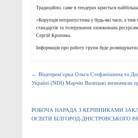
Традиційно, саме в тендерах криється найбільш
«Корупція неприпустима у будь-які часи, а ти
стандартів та толерування зловживань ресурса
Сергій Кропива.
Інформація про роботу групи буде розміщуватись
←
Віцепрем’єрка Ольга Стефанішина та Ди
Україні (NDI) Марчін Валецькі визначили п
РОБОЧА НАРАДА З КЕРІВНИКАМИ ЗАК
ОСВІТИ БІЛГОРОД-ДНІСТРОВСЬКОГО 