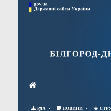
Перейти
gov.ua
до
Державні сайти України
вмісту
БІЛГОРОД-
РДА
НОВИНИ
СТРУ