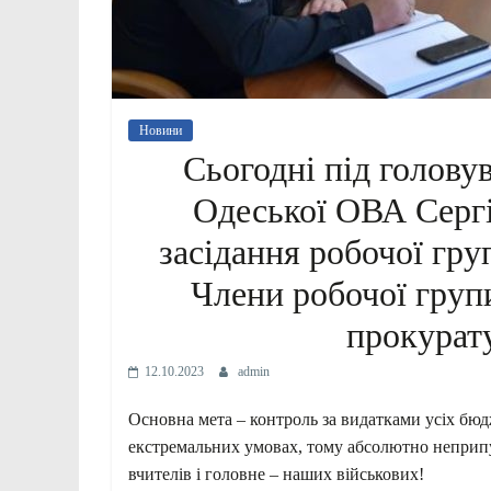
Новини
Сьогодні під голову
Одеської ОВА Серг
засідання робочої груп
Члени робочої груп
прокурату
12.10.2023
admin
Основна мета – контроль за видатками усіх бюд
екстремальних умовах, тому абсолютно неприпус
вчителів і головне – наших військових!