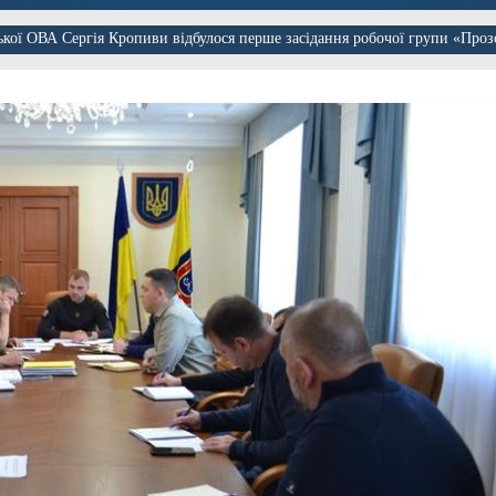
ької ОВА Сергія Кропиви відбулося перше засідання робочої групи «Проз