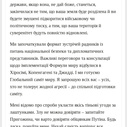
держави, якщо вона, не дай боже, станеться,
закінчилася не тим, що ваша земля буде розділена й ви
будете змушені підкоритися військовому чи
політичному тиску, а тим, що ваша територія й
суверенітет будуть повністю відновлені.
Ми започаткували формат зустрічей радників із
питань національної безпеки та дипломатичних
представників. Важливі переговори та консультації
щодо імплементації Формули миру відбулися в
Хіросімі, Копенгагені та Джидді. І ми готуємо
Глобальний саміт миру. Я запрошую всіх вас – усіх,
хто не толерує жодної агресії – до спільної підготовки
саміту.
Мені відомо про спроби укласти якісь тіньові угоди за
лаштунками. Злу не можна довіряти – запитайте
Пригожина, чи варто довіряти обіцянкам Путіна. Будь
ласка, почуйте мене. Нехай єдність вирішує все