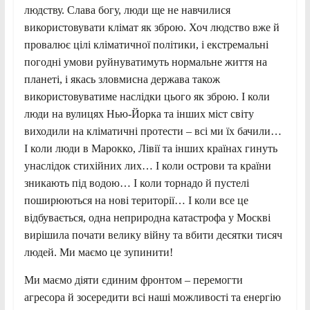
людству. Слава богу, люди ще не навчилися
використовувати клімат як зброю. Хоч людство вже й
провалює цілі кліматичної політики, і екстремальні
погодні умови руйнуватимуть нормальне життя на
планеті, і якась зловмисна держава також
використовуватиме наслідки цього як зброю. І коли
люди на вулицях Нью-Йорка та інших міст світу
виходили на кліматичні протести – всі ми їх бачили…
І коли люди в Марокко, Лівії та інших країнах гинуть
унаслідок стихійних лих… І коли острови та країни
зникають під водою… І коли торнадо й пустелі
поширюються на нові території… І коли все це
відбувається, одна неприродна катастрофа у Москві
вирішила почати велику війну та вбити десятки тисяч
людей. Ми маємо це зупинити!
Ми маємо діяти єдиним фронтом – перемогти
агресора й зосередити всі наші можливості та енергію