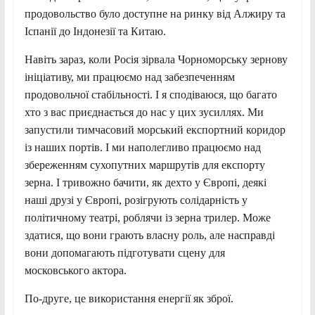
продовольство було доступне на ринку від Алжиру та
Іспанії до Індонезії та Китаю.
Навіть зараз, коли Росія зірвала Чорноморську зернову
ініціативу, ми працюємо над забезпеченням
продовольчої стабільності. І я сподіваюся, що багато
хто з вас приєднається до нас у цих зусиллях. Ми
запустили тимчасовий морський експортний коридор
із наших портів. І ми наполегливо працюємо над
збереженням сухопутних маршрутів для експорту
зерна. І тривожно бачити, як дехто у Європі, деякі
наші друзі у Європі, розігрують солідарність у
політичному театрі, роблячи із зерна трилер. Може
здатися, що вони грають власну роль, але насправді
вони допомагають підготувати сцену для
московського актора.
По-друге, це використання енергії як зброї.