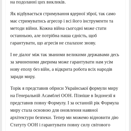
на подоланні цих викликів.
Як відбувається стримування ядерної зброї, так само
має стримуватись агресор і всі його інструменти та
методи війни. Кожна війна сьогодні може стати
останньою, але потрібна наша єдність, щоб
гарантувати, що агресія не спалахне знову.
І не діалог між так званими великими державами десь
за зачиненими дверима може гарантувати нам усім
нову епоху без війн, а відкрита робота всіх народів
заради миру.
Торік я представив обриси Української формули миру
на Генеральній Асамблеї ООН. Пізніше в Індонезії я
представив повну Формулу. І за останній рік Формула
миру стала основою для оновлення наявної
архітектури безпеки. Тепер ми можемо відновити дію
Статуту ООН і гарантувати повну силу світового