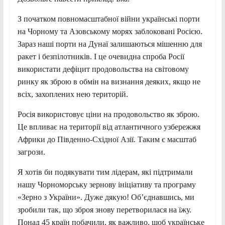
З початком повномасштабної війни українські порти
на Чорному та Азовському морях заблоковані Росією.
Зараз наші порти на Дунаї залишаються мішенню для
ракет і безпілотників. І це очевидна спроба Росії
використати дефіцит продовольства на світовому
ринку як зброю в обмін на визнання деяких, якщо не
всіх, захоплених нею територій.
Росія використовує ціни на продовольство як зброю.
Це впливає на території від атлантичного узбережжя
Африки до Південно-Східної Азії. Таким є масштаб
загрози.
Я хотів би подякувати тим лідерам, які підтримали
нашу Чорноморську зернову ініціативу та програму
«Зерно з України». Дуже дякую! Об’єднавшись, ми
зробили так, що зброя знову перетворилася на їжу.
Понад 45 країн побачили, як важливо, щоб українське