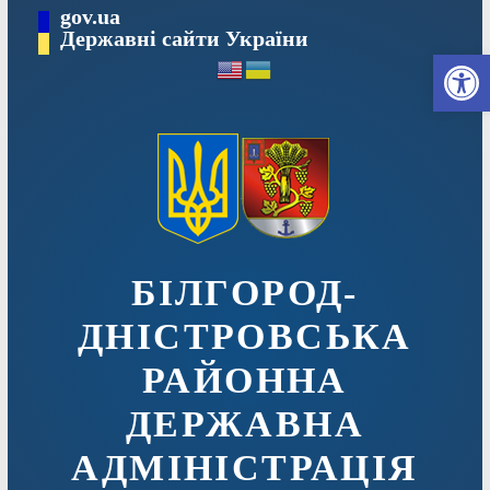
Перейти
gov.ua
до
Державні сайти України
Ві
вмісту
БІЛГОРОД-
ДНІСТРОВСЬКА
РАЙОННА
ДЕРЖАВНА
АДМІНІСТРАЦІЯ