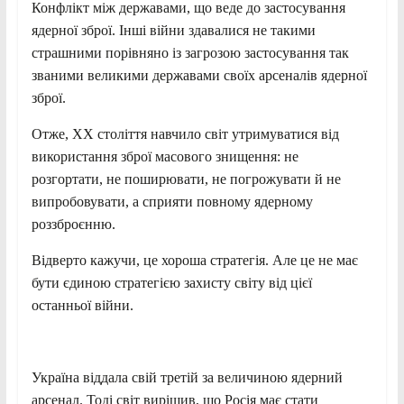
Конфлікт між державами, що веде до застосування
ядерної зброї. Інші війни здавалися не такими
страшними порівняно із загрозою застосування так
званими великими державами своїх арсеналів ядерної
зброї.
Отже, ХХ століття навчило світ утримуватися від
використання зброї масового знищення: не
розгортати, не поширювати, не погрожувати й не
випробовувати, а сприяти повному ядерному
роззброєнню.
Відверто кажучи, це хороша стратегія. Але це не має
бути єдиною стратегією захисту світу від цієї
останньої війни.
Україна віддала свій третій за величиною ядерний
арсенал. Тоді світ вирішив, що Росія має стати