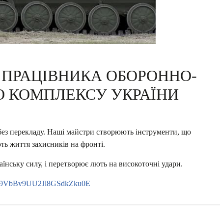
 ПРАЦІВНИКА ОБОРОННО-
 КОМПЛЕКСУ УКРАЇНИ
 без перекладу. Наші майстри створюють інструменти, що
ь життя захисників на фронті.
їнську силу, і перетворює лють на високоточні удари.
/0029VbBv9UU2Jl8GSdkZku0E