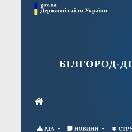
Перейти
gov.ua
до
Державні сайти України
вмісту
БІЛГОРОД-
РДА
НОВИНИ
СТРУ