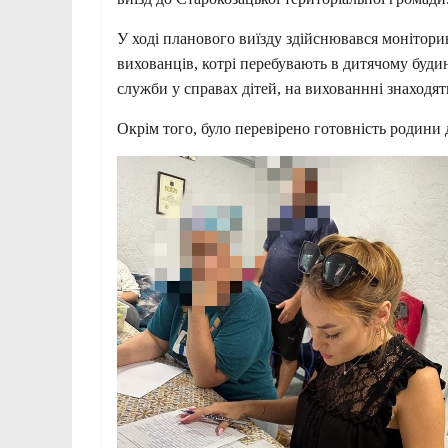
У ході планового виїзду здійснювався монітори
вихованців, котрі перебувають в дитячому будин
служби у справах дітей, на вихованнні знаходять
Окрім того, було перевірено готовність родини 