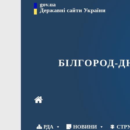
Перейти
gov.ua
до
Державні сайти України
вмісту
БІЛГОРОД-
РДА
НОВИНИ
СТРУ