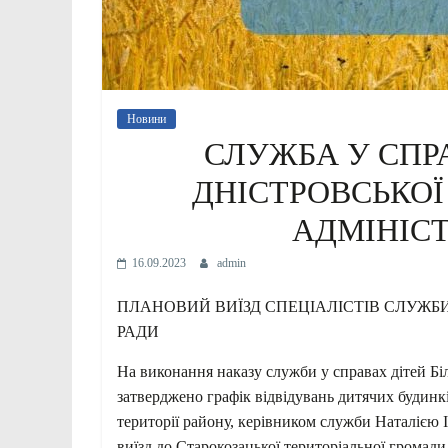
Новини
СЛУЖБА У СПРА
ДНІСТРОВСЬКОЇ
АДМІНІСТ
16.09.2023
admin
ПЛАНОВИЙ ВИЇЗД СПЕЦІАЛІСТІВ СЛУЖБИ
РАДИ
На виконання наказу служби у справах дітей Біл
затверджено графік відвідувань дитячих будин
території району, керівником служби Наталіє
виїзд до Старокозацької територіальної громади