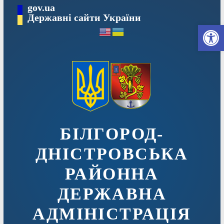
Перейти
gov.ua
до
Державні сайти України
Ві
вмісту
БІЛГОРОД-
ДНІСТРОВСЬКА
РАЙОННА
ДЕРЖАВНА
АДМІНІСТРАЦІЯ