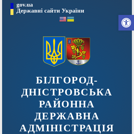
Перейти
gov.ua
до
Державні сайти України
Ві
вмісту
БІЛГОРОД-
ДНІСТРОВСЬКА
РАЙОННА
ДЕРЖАВНА
АДМІНІСТРАЦІЯ