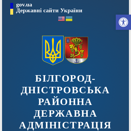
Перейти
gov.ua
до
Державні сайти України
Ві
вмісту
БІЛГОРОД-
ДНІСТРОВСЬКА
РАЙОННА
ДЕРЖАВНА
АДМІНІСТРАЦІЯ