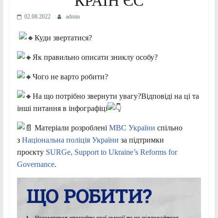
КРАЇН ЄС
02.08.2022
admin
Куди звертатися?
Як правильно описати зниклу особу?
Чого не варто робити?
На що потрібно звернути увагу?Відповіді на ці та
інші питання в інфографіці
Матеріали розроблені
МВС України
спільно
з
Національна поліція України
за підтримки
проєкту
SURGe, Support to Ukraine’s Reforms for
Governance
.