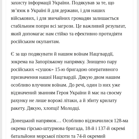
захисту інформації України. Подякував за те, що
зв’язок в Україні й для держави, і для наших
військових, і для звичайних громадян залишається
стабільним попри всі загрози. Це важливий результат,
який допомагає нам стійко та ефективно протидіяти
російським окупантам.
Є за що подякувати й нашим воїнам Нацгвардії,
зокрема на Запорізькому напрямку. Знищено пару
російських «сушок» 15-ю бригадою оперативного
призначення нашої Нацгвардії. Дякую двом нашим
особливо влучним воїнам. До речі, один із них уже
відзначений званням Героя України й має на своєму
рахунку не лише ворожі літаки, а й збиту крилату
ракету. Дякую, хлопці! Молодці.
Донецький напрямок… Особливо відзначилися 128-ма
окрема гірсько-штурмова бригада, 18-й і 137-й окремі
батальйони морської піхоти та 74-й окремий