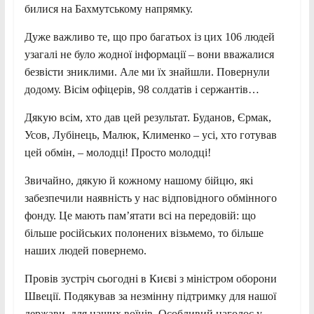
билися на Бахмутському напрямку.
Дуже важливо те, що про багатьох із цих 106 людей
узагалі не було жодної інформації – вони вважалися
безвісти зниклими. Але ми їх знайшли. Повернули
додому. Вісім офіцерів, 98 солдатів і сержантів…
Дякую всім, хто дав цей результат. Буданов, Єрмак,
Усов, Лубінець, Малюк, Клименко – усі, хто готував
цей обмін, – молодці! Просто молодці!
Звичайно, дякую й кожному нашому бійцю, які
забезпечили наявність у нас відповідного обмінного
фонду. Це мають пам’ятати всі на передовій: що
більше російських полонених візьмемо, то більше
наших людей повернемо.
Провів зустріч сьогодні в Києві з міністром оборони
Швеції. Подякував за незмінну підтримку для нашої
держави, для наших воїнів. Особливий наголос у