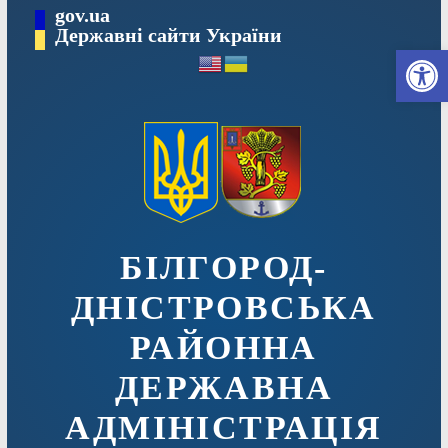
Перейти
gov.ua
до
Державні сайти України
Ві
вмісту
БІЛГОРОД-
ДНІСТРОВСЬКА
РАЙОННА
ДЕРЖАВНА
АДМІНІСТРАЦІЯ