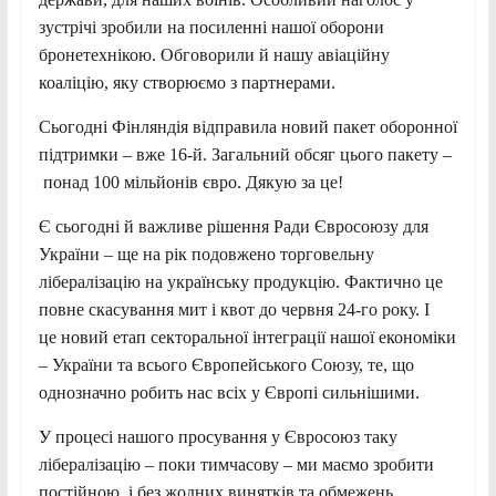
зустрічі зробили на посиленні нашої оборони
бронетехнікою. Обговорили й нашу авіаційну
коаліцію, яку створюємо з партнерами.
Сьогодні Фінляндія відправила новий пакет оборонної
підтримки – вже 16-й. Загальний обсяг цього пакету –
понад 100 мільйонів євро. Дякую за це!
Є сьогодні й важливе рішення Ради Євросоюзу для
України – ще на рік подовжено торговельну
лібералізацію на українську продукцію. Фактично це
повне скасування мит і квот до червня 24-го року. І
це новий етап секторальної інтеграції нашої економіки
– України та всього Європейського Союзу, те, що
однозначно робить нас всіх у Європі сильнішими.
У процесі нашого просування у Євросоюз таку
лібералізацію – поки тимчасову – ми маємо зробити
постійною, і без жодних винятків та обмежень.