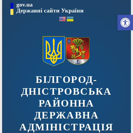
Перейти
gov.ua
до
Державні сайти України
Ві
вмісту
БІЛГОРОД-
ДНІСТРОВСЬКА
РАЙОННА
ДЕРЖАВНА
АДМІНІСТРАЦІЯ