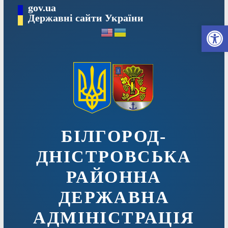
Перейти
gov.ua
до
Державні сайти України
Ві
вмісту
БІЛГОРОД-
ДНІСТРОВСЬКА
РАЙОННА
ДЕРЖАВНА
АДМІНІСТРАЦІЯ