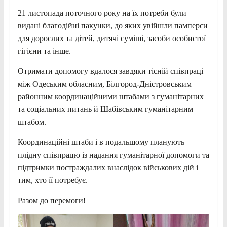
21 листопада поточного року на їх потреби були
видані благодійні пакунки, до яких увійшли памперси
для дорослих та дітей, дитячі суміші, засоби особистої
гігієни та інше.
Отримати допомогу вдалося завдяки тісній співпраці
між Одеським обласним, Білгород-Дністровським
районним координаційними штабами з гуманітарних
та соціальних питань й Шабівським гуманітарним
штабом.
Координаційні штаби і в подальшому планують
плідну співпрацю із надання гуманітарної допомоги та
підтримки постраждалих внаслідок військових дій і
тим, хто її потребує.
Разом до перемоги!