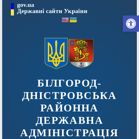
Перейти
gov.ua
до
Державні сайти України
Ві
вмісту
БІЛГОРОД-
ДНІСТРОВСЬКА
РАЙОННА
ДЕРЖАВНА
АДМІНІСТРАЦІЯ