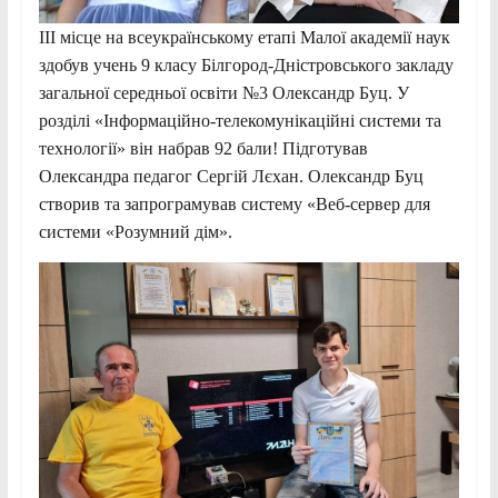
III місце на всеукраїнському етапі Малої академії наук
здобув учень 9 класу Білгород-Дністровського закладу
загальної середньої освіти №3 Олександр Буц. У
розділі «Інформаційно-телекомунікаційні системи та
технології» він набрав 92 бали! Підготував
Олександра педагог Сергій Лєхан. Олександр Буц
створив та запрограмував систему «Веб-сервер для
системи «Розумний дім».