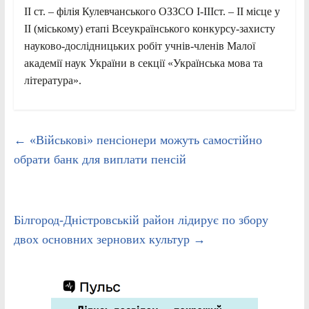
ІІ ст. – філія Кулевчанського ОЗЗСО І-ІІІст. – ІІ місце у
ІІ (міському) етапі Всеукраїнського конкурсу-захисту
науково-дослідницьких робіт учнів-членів Малої
академії наук України в секції «Українська мова та
література».
←
«Військові» пенсіонери можуть самостійно
обрати банк для виплати пенсій
Білгород-Дністровській район лідирує по збору
двох основних зернових культур
→