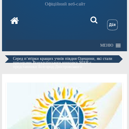
Офіційний веб-сайт
МЕНЮ
Серед п’ятірки кращих учнів півдня Одещини, які стали
призерами Всеукраїнського конкурсу МАН є
представники Білгород-Дністровського