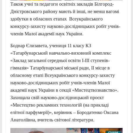
Також учні та педагоги освітніх закладів Білгород-
Дністровського району мають й інші, не менш вагомі
здобутки в обласних етапах Всеукраїнського
конкурсу-захисту науково-дослідницьких робіт учнів-
членів Малої академії наук України.
Боднар Єлизавета, учениця 11 класу КЗ
«Татарбунарський навчально-виховний комплекс
«Заклад загальної середньої освіти І-ІІІ ступенів-
гімназія» Татарбунарської міської ради, ІІ місце в
обласному етапі Всеукраїнського конкурсу-захисту
науково-дослідницьких робіт учнів-членів Малої
академії наук України в секції «Мистецтвознавство».
Захищала свій науково-дослідницький проєкт
«Мистецтво рекламних технологій (на прикладі
елітної парфумерії)», керівник – Бородатенко Оксана
Анатоліївна, вчитель світової літератури.