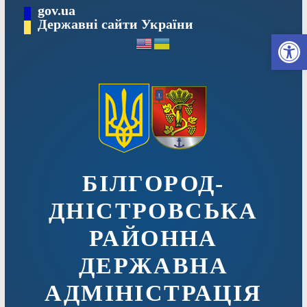
Перейти
gov.ua
до
Державні сайти України
Ві
вмісту
БІЛГОРОД-
ДНІСТРОВСЬКА
РАЙОННА
ДЕРЖАВНА
АДМІНІСТРАЦІЯ