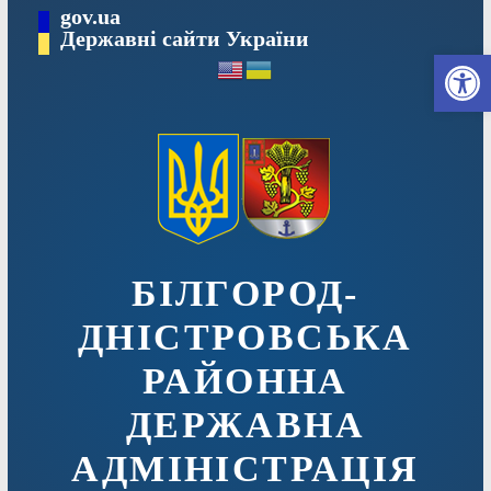
Перейти
gov.ua
до
Державні сайти України
Ві
вмісту
БІЛГОРОД-
ДНІСТРОВСЬКА
РАЙОННА
ДЕРЖАВНА
АДМІНІСТРАЦІЯ