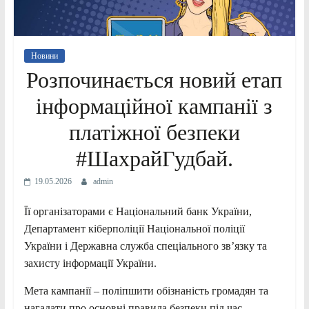
Новини
Розпочинається новий етап
інформаційної кампанії з
платіжної безпеки
#ШахрайГудбай.
19.05.2026
admin
Її організаторами є Національний банк України,
Департамент кіберполіції Національної поліції
України і Державна служба спеціального зв’язку та
захисту інформації України.
Мета кампанії – поліпшити обізнаність громадян та
нагадати про основні правила безпеки під час