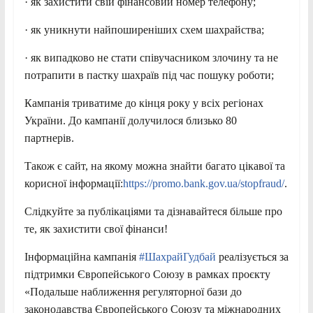
· як захистити свій фінансовий номер телефону;
· як уникнути найпоширеніших схем шахрайства;
· як випадково не стати співучасником злочину та не
потрапити в пастку шахраїв під час пошуку роботи;
Кампанія триватиме до кінця року у всіх регіонах
України. До кампанії долучилося близько 80
партнерів.
Також є сайт, на якому можна знайти багато цікавої та
корисної інформації:
https://promo.bank.gov.ua/stopfraud/
.
Слідкуйте за публікаціями та дізнавайтеся більше про
те, як захистити свої фінанси!
Інформаційна кампанія
#ШахрайГудбай
реалізується за
підтримки Європейського Союзу в рамках проєкту
«Подальше наближення регуляторної бази до
законодавства Європейського Союзу та міжнародних