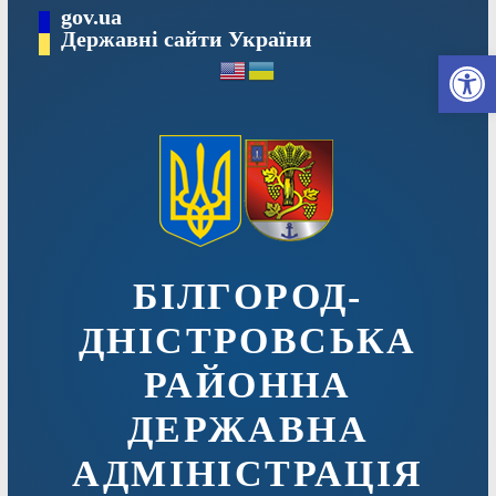
Перейти
gov.ua
до
Державні сайти України
Ві
вмісту
БІЛГОРОД-
ДНІСТРОВСЬКА
РАЙОННА
ДЕРЖАВНА
АДМІНІСТРАЦІЯ