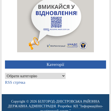
Категорії
Категорії
RSS стрічка
Copyright © 2026
БІЛГОРОД-ДНІСТРОВСЬКА РАЙОННА
ДЕРЖАВНА АДМІНІСТРАЦІЯ
. Розробка:
КП "Інформаційно-
аналітичний центр."