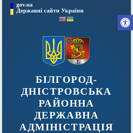
Перейти
gov.ua
до
Державні сайти України
Ві
вмісту
БІЛГОРОД-
ДНІСТРОВСЬКА
РАЙОННА
ДЕРЖАВНА
АДМІНІСТРАЦІЯ