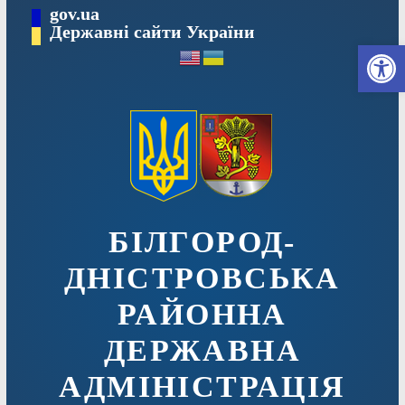
Перейти
gov.ua
до
Державні сайти України
Ві
вмісту
БІЛГОРОД-
ДНІСТРОВСЬКА
РАЙОННА
ДЕРЖАВНА
АДМІНІСТРАЦІЯ