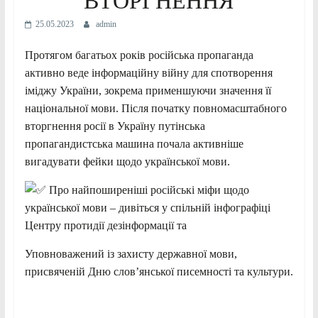
ВТОРГНЕННЯ
25.05.2023
admin
Протягом багатьох років російська пропаганда
активно веде інформаційну війну для спотворення
іміджу України, зокрема применшуючи значення її
національної мови. Після початку повномасштабного
вторгнення росії в Україну путінська
пропагандистська машина почала активніше
вигадувати фейки щодо української мови.
Про найпоширеніші російські міфи щодо
української мови – дивіться у спільній інфографіці
Центру
протидії дезінформації та
Уповноважений із захисту державної мови,
присвяченій Дню словʼянської писемності та культури.