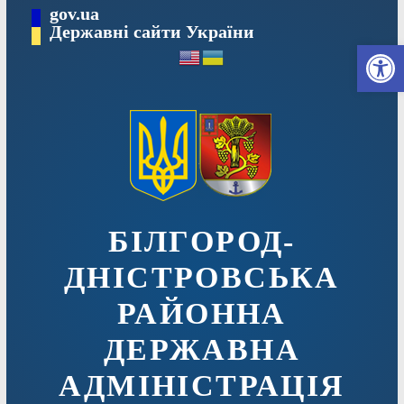
Перейти
gov.ua
до
Державні сайти України
Ві
вмісту
БІЛГОРОД-
ДНІСТРОВСЬКА
РАЙОННА
ДЕРЖАВНА
АДМІНІСТРАЦІЯ