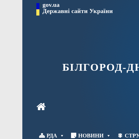
Перейти
gov.ua
до
Державні сайти України
вмісту
БІЛГОРОД-
РДА
НОВИНИ
СТРУ