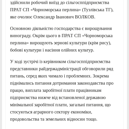
здійснили робочий виїзд до сільгосппідприємства
ПРАТ СП «Чорноморська перлина» (Тузлівська ТГ),
яке очолює Олександр Іванович ВОЛКОВ.
Основною діяльністю господарства є вирощування
винограду. Окрім цього в ПРАТ СП «Чорноморська
перлина» вирощують зернові культури (крім рису),
бобові культури і насіння олійних культур.
У ході зустрічі із керівником сільгосппідприємства
представники райдержадміністрації обговорили ряд
питань, серед яких чимало і проблемних. Зокрема
піднімались питання дотримання законодавства про
працю, виплата заробітної плати працівникам
підприємства нижче від встановленої державою
мінімальної заробітної плати, загальні питання, що
стосуються аграрного сектору економіки,
продовольства та земельних відносин тощо.