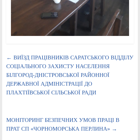
←
ВИЇЗД ПРАЦІВНИКІВ САРАТСЬКОГО ВІДДІЛУ
СОЦІАЛЬНОГО ЗАХИСТУ НАСЕЛЕННЯ
БІЛГОРОД-ДНІСТРОВСЬКОЇ РАЙОННОЇ
ДЕРЖАВНОЇ АДМІНІСТРАЦІЇ ДО
ПЛАХТІЇВСЬКОЇ СІЛЬСЬКОЇ РАДИ
МОНІТОРИНГ БЕЗПЕЧНИХ УМОВ ПРАЦІ В
ПРАТ СП «ЧОРНОМОРСЬКА ПЕРЛИНА»
→