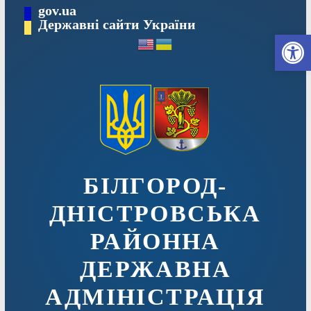
Перейти
gov.ua
до
Державні сайти України
Ві
вмісту
БІЛГОРОД-
ДНІСТРОВСЬКА
РАЙОННА
ДЕРЖАВНА
АДМІНІСТРАЦІЯ