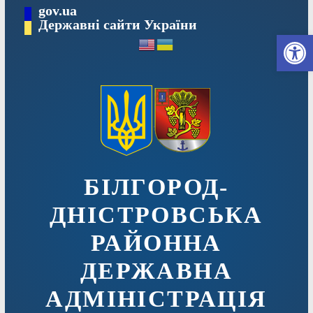
Перейти
gov.ua
до
Державні сайти України
Ві
вмісту
БІЛГОРОД-
ДНІСТРОВСЬКА
РАЙОННА
ДЕРЖАВНА
АДМІНІСТРАЦІЯ