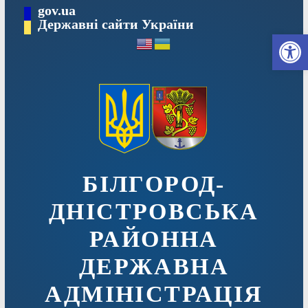
Перейти
gov.ua
до
Державні сайти України
Ві
вмісту
БІЛГОРОД-
ДНІСТРОВСЬКА
РАЙОННА
ДЕРЖАВНА
АДМІНІСТРАЦІЯ