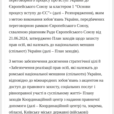
переговорного процесу про вступ України до
Європейського Союзу за кластером 1 “Основи
процесу вступу до ЄС”» (далі – Розпорядження), яким
з метою виконання зобов’язань України, передбачених
переговорною рамкою Європейського Союзу,
схваленою рішенням Ради Європейського Союзу від
21.06.2024, затверджено План заходів щодо захисту
прав осіб, які належать до національних меншин
(спільнот) України (далі – План заходів).
З метою забезпечення досягнення стратегічної цілі 8
«Забезпечення реалізації прав осіб, які належать до
ромської національної меншини (спільноти) України,
відповідно до міжнародних зобов’язань з акцентом на
доступ до правового захисту, соціальних послуг і
рівноправної участі в суспільному житті» Плану
заходів Координаційний центр з надання правничої
допомоги (далі – Координаційний центр) та, зокрема,
обласні, Київську міську державні (військові)