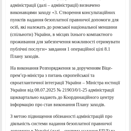
адміністрації (далі – адміністрації) визначено
виконавцями заходу «3. Створення консультаційних
пунктів надання безоплатної правничої допомоги для
осіб, які належать до ромської національної меншини
(спільноти) України, в місцях їхнього компактного
проживання для забезпечення можливості отримувати
публічні послуги» завдання 1 операційної цілі 8.1
Плану заходів.
На виконання Розпорядження за дорученням Віце-
прем’єр-міністра з питань європейської та
євроатлантичної інтеграції України – Міністра юстиції
України від 08.07.2025 № 21903/0/1-25 адміністрації
щоквартально надають до Координаційного центру
інформацію про стан виконання Плану заходів.
З метою підвищення обізнаності адміністрацій про
діяльність системи надання безоплатної правничої
допомоги в Україні (далі – система надання БПД) та