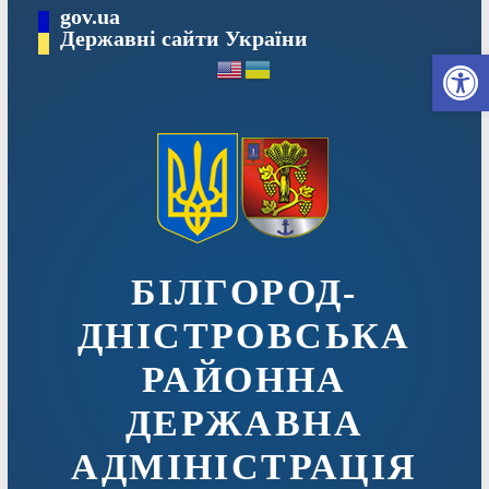
Перейти
gov.ua
до
Державні сайти України
Ві
вмісту
БІЛГОРОД-
ДНІСТРОВСЬКА
РАЙОННА
ДЕРЖАВНА
АДМІНІСТРАЦІЯ