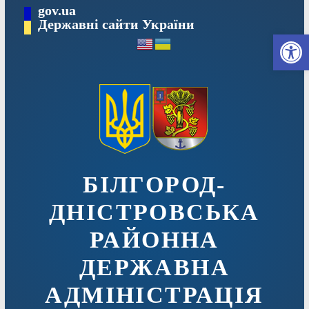
Перейти
gov.ua
до
Державні сайти України
Ві
вмісту
БІЛГОРОД-
ДНІСТРОВСЬКА
РАЙОННА
ДЕРЖАВНА
АДМІНІСТРАЦІЯ