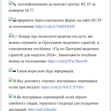
зателефонувавши до контакт-центру НСЗУ за
номером 16-77
оформити через електронну форму на сайті НСЗУ
за посиланням:
https://cutt.ly/5eb9XKbN
Більше про безоплатні медичні послуги, які
можна отримати за Програмою медичних гарантій, в
електронному посібнику «Гід по Програмі медичних
гарантій для пацієнта 2024». Завантажити посібник
можна за посиланням:
https://cutt.ly/Nw5buw0b
Також корисною буде інформація:
Яку допомогу отримує внутрішньо переміщена
особа при інсульті:
https://cutt.ly/AeUCXVHv
Як внутрішньо переміщеній особі обрати
сімейного лікаря, терапевта і педіатра для укладення
декларації:
http://surl.li/lnaxhc