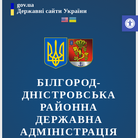
Перейти
gov.ua
до
Державні сайти України
Ві
вмісту
БІЛГОРОД-
ДНІСТРОВСЬКА
РАЙОННА
ДЕРЖАВНА
АДМІНІСТРАЦІЯ