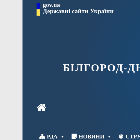
Перейти
gov.ua
до
Державні сайти України
вмісту
БІЛГОРОД-
РДА
НОВИНИ
СТРУ