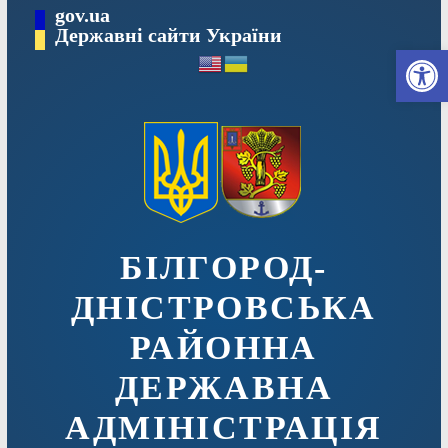
Перейти
gov.ua
до
Державні сайти України
Ві
вмісту
БІЛГОРОД-
ДНІСТРОВСЬКА
РАЙОННА
ДЕРЖАВНА
АДМІНІСТРАЦІЯ