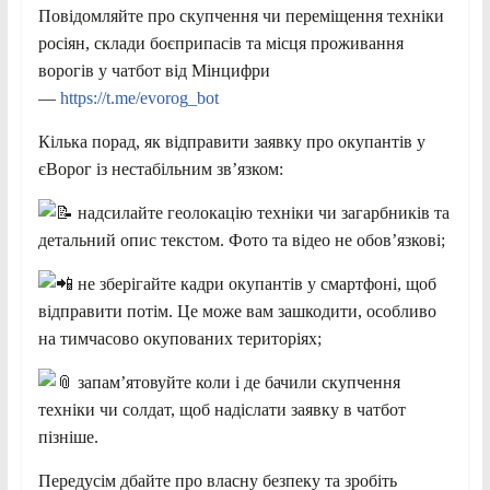
Повідомляйте про скупчення чи переміщення техніки
росіян, склади боєприпасів та місця проживання
ворогів у чатбот від Мінцифри
—
https://t.me/evorog_bot
Кілька порад, як відправити заявку про окупантів у
єВорог із нестабільним звʼязком:
надсилайте геолокацію техніки чи загарбників та
детальний опис текстом. Фото та відео не обовʼязкові;
не зберігайте кадри окупантів у смартфоні, щоб
відправити потім. Це може вам зашкодити, особливо
на тимчасово окупованих територіях;
запамʼятовуйте коли і де бачили скупчення
техніки чи солдат, щоб надіслати заявку в чатбот
пізніше.
Передусім дбайте про власну безпеку та зробіть