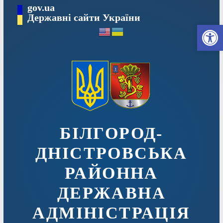
Перейти
gov.ua
до
Державні сайти України
Ві
вмісту
БІЛГОРОД-
ДНІСТРОВСЬКА
РАЙОННА
ДЕРЖАВНА
АДМІНІСТРАЦІЯ