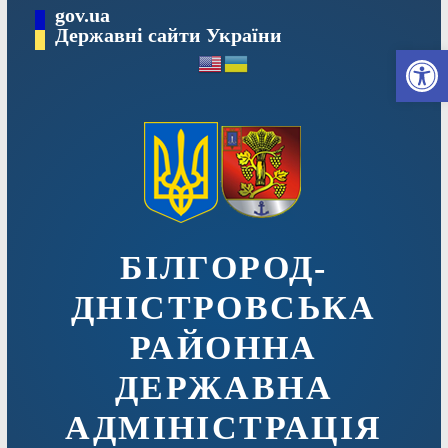
Перейти
gov.ua
до
Державні сайти України
Ві
вмісту
БІЛГОРОД-
ДНІСТРОВСЬКА
РАЙОННА
ДЕРЖАВНА
АДМІНІСТРАЦІЯ