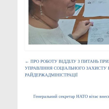
←
ПРО РОБОТУ ВІДДІЛУ З ПИТАНЬ ПР
УПРАВЛІННЯ СОЦІАЛЬНОГО ЗАХИСТУ 
РАЙДЕРЖАДМІНІСТРАЦІЇ
Генеральний секретар НАТО вітає внеск