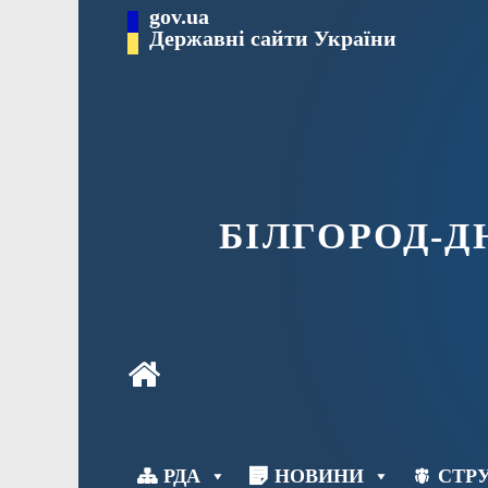
Перейти
gov.ua
до
Державні сайти України
вмісту
БІЛГОРОД-
РДА
НОВИНИ
СТРУ