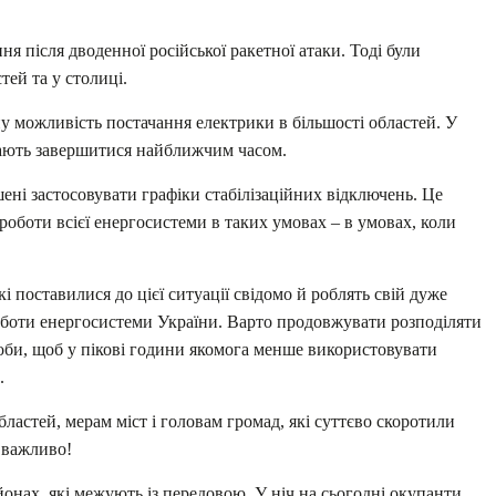
я після дводенної російської ракетної атаки. Тоді були
тей та у столиці.
у можливість постачання електрики в більшості областей. У
мають завершитися найближчим часом.
ені застосовувати графіки стабілізаційних відключень. Це
оботи всієї енергосистеми в таких умовах – в умовах, коли
і поставилися до цієї ситуації свідомо й роблять свій дуже
боти енергосистеми України. Варто продовжувати розподіляти
оби, щоб у пікові години якомога менше використовувати
.
ластей, мерам міст і головам громад, які суттєво скоротили
 важливо!
онах, які межують із передовою. У ніч на сьогодні окупанти