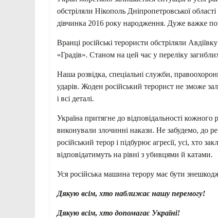
обстріляли Нікополь Дніпропетровської області 
дівчинка 2016 року народження. Дуже важке 
Вранці російські терористи обстріляли Авдіївк
«Градів». Станом на цей час у переліку загибли
Наша розвідка, спеціальні служби, правоохоронн
ударів. Жоден російський терорист не зможе за
і всі деталі.
Україна притягне до відповідальності кожного р
виконували злочинні накази. Не забудемо, до реч
російський терор і підбурює агресії, усі, хто з
відповідатимуть на рівні з убивцями й катами.
Уся російська машина терору має бути знешкодж
Дякую всім, хто наближає нашу перемогу!
Дякую всім, хто допомагає Україні!