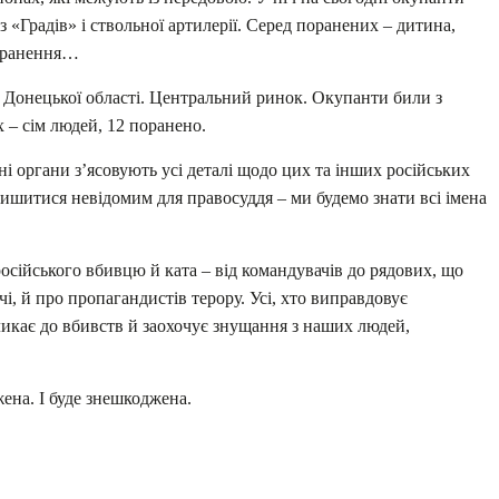
з «Градів» і ствольної артилерії. Серед поранених – дитина,
поранення…
у Донецької області. Центральний ринок. Окупанти били з
х – сім людей, 12 поранено.
і органи зʼясовують усі деталі щодо цих та інших російських
лишитися невідомим для правосуддя – ми будемо знати всі імена
осійського вбивцю й ката – від командувачів до рядових, що
і, й про пропагандистів терору. Усі, хто виправдовує
акликає до вбивств й заохочує знущання з наших людей,
ена. І буде знешкоджена.