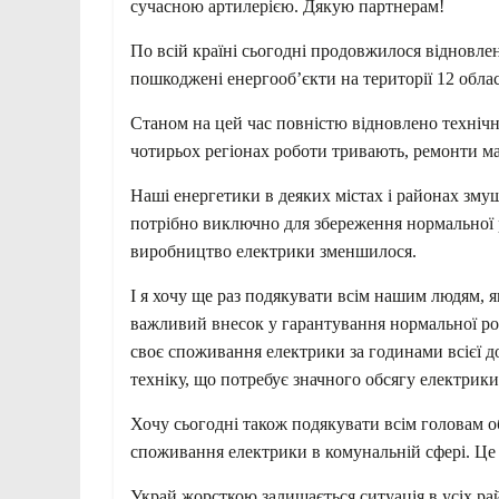
сучасною артилерією. Дякую партнерам!
По всій країні сьогодні продовжилося відновленн
пошкоджені енергообʼєкти на території 12 облас
Станом на цей час повністю відновлено технічн
чотирьох регіонах роботи тривають, ремонти 
Наші енергетики в деяких містах і районах змуш
потрібно виключно для збереження нормальної р
виробництво електрики зменшилося.
І я хочу ще раз подякувати всім нашим людям, як
важливий внесок у гарантування нормальної ро
своє споживання електрики за годинами всієї д
техніку, що потребує значного обсягу електрики
Хочу сьогодні також подякувати всім головам об
споживання електрики в комунальній сфері. Це
Украй жорсткою залишається ситуація в усіх рай