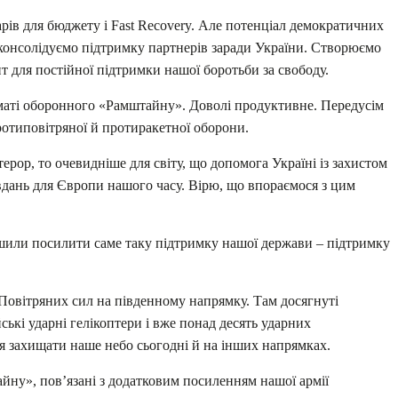
ларів для бюджету і Fast Recovery. Але потенціал демократичних
 консолідуємо підтримку партнерів заради України. Створюємо
 для постійної підтримки нашої боротьби за свободу.
рматі оборонного «Рамштайну». Доволі продуктивне. Передусім
отиповітряної й протиракетної оборони.
рор, то очевидніше для світу, що допомога Україні із захистом
вдань для Європи нашого часу. Вірю, що впораємося з цим
ішили посилити саме таку підтримку нашої держави – підтримку
 Повітряних сил на південному напрямку. Там досягнуті
ські ударні гелікоптери і вже понад десять ударних
я захищати наше небо сьогодні й на інших напрямках.
ну», пов’язані з додатковим посиленням нашої армії