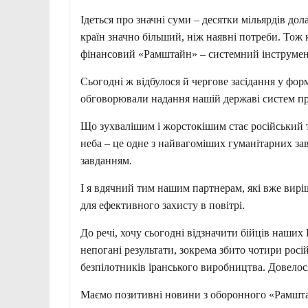
Ідеться про значні суми – десятки мільярдів до
країн значно більший, ніж наявні потреби. Тож
фінансовий «Рамштайн» – системний інструмент
Сьогодні ж відбулося й чергове засідання у фо
обговорювали надання нашій державі систем пр
Що зухвалішим і жорстокішим стає російський те
неба – це одне з найвагоміших гуманітарних за
завданням.
І я вдячний тим нашим партнерам, які вже вир
для ефективного захисту в повітрі.
До речі, хочу сьогодні відзначити бійців наших
непогані результати, зокрема збито чотири росій
безпілотників іранського виробництва. Довелос
Маємо позитивні новини з оборонного «Рамштай