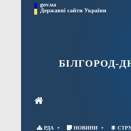
Перейти
gov.ua
до
Державні сайти України
вмісту
БІЛГОРОД-
РДА
НОВИНИ
СТРУ