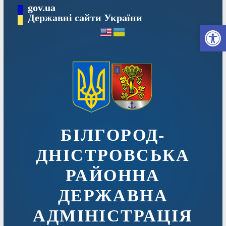
Перейти
gov.ua
до
Державні сайти України
Ві
вмісту
БІЛГОРОД-
ДНІСТРОВСЬКА
РАЙОННА
ДЕРЖАВНА
АДМІНІСТРАЦІЯ