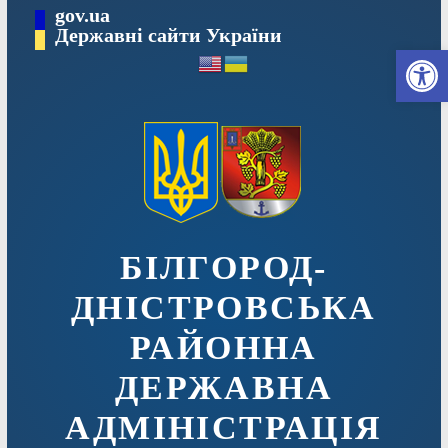
Перейти
gov.ua
до
Державні сайти України
Ві
вмісту
БІЛГОРОД-
ДНІСТРОВСЬКА
РАЙОННА
ДЕРЖАВНА
АДМІНІСТРАЦІЯ