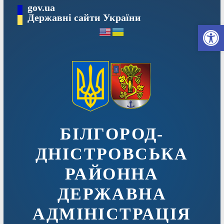
Перейти
gov.ua
до
Державні сайти України
Ві
вмісту
БІЛГОРОД-
ДНІСТРОВСЬКА
РАЙОННА
ДЕРЖАВНА
АДМІНІСТРАЦІЯ