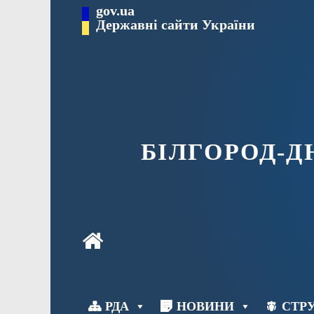
Перейти
gov.ua
до
Державні сайти України
вмісту
БІЛГОРОД-
РДА
НОВИНИ
СТРУ