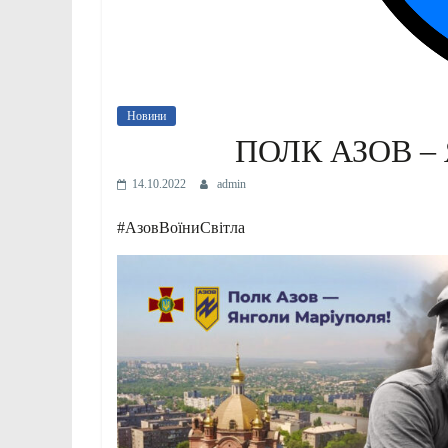
Новини
ПОЛК АЗОВ –
14.10.2022
admin
#АзовВоїниСвітла