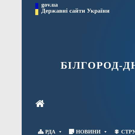
Перейти
gov.ua
до
Державні сайти України
вмісту
БІЛГОРОД-
РДА
НОВИНИ
СТРУ