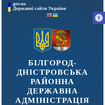
Перейти
gov.ua
до
Державні сайти України
Ві
вмісту
БІЛГОРОД-
ДНІСТРОВСЬКА
РАЙОННА
ДЕРЖАВНА
АДМІНІСТРАЦІЯ