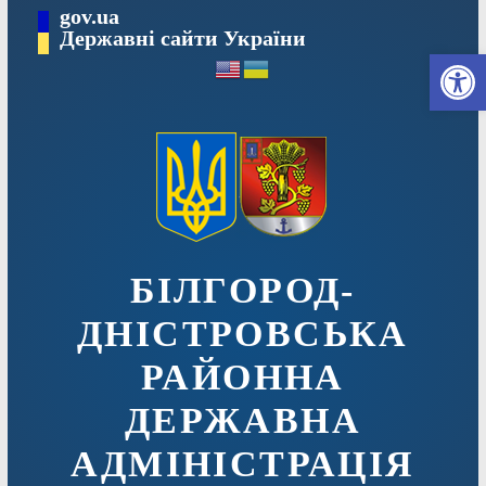
Перейти
gov.ua
до
Державні сайти України
Ві
вмісту
БІЛГОРОД-
ДНІСТРОВСЬКА
РАЙОННА
ДЕРЖАВНА
АДМІНІСТРАЦІЯ