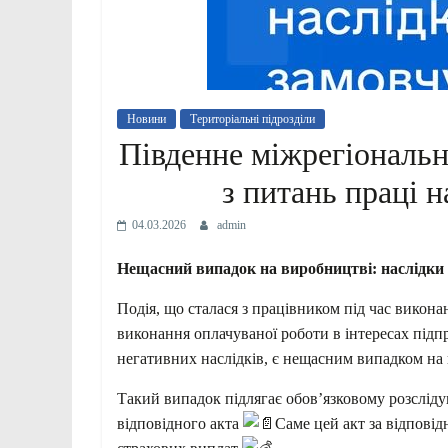
Новини
Територіальні підрозділи
Південне міжрегіональ
з питань праці н
04.03.2026
admin
Нещасний випадок на виробництві: наслідки
Подія, що сталася з працівником під час викон
виконання оплачуваної роботи в інтересах підпр
негативних наслідків, є нещасним випадком на
Такий випадок підлягає обов’язковому розслід
відповідного акта
Саме цей акт за відпові