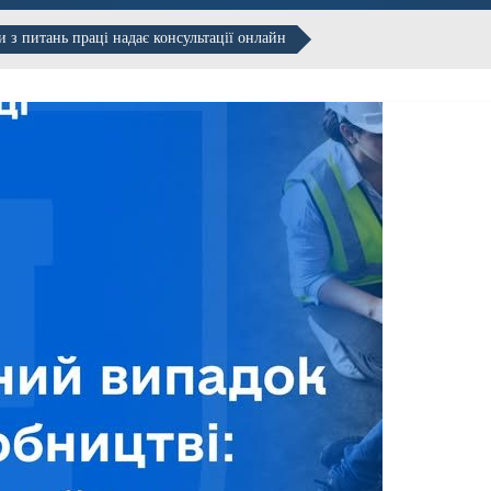
 з питань праці надає консультації онлайн