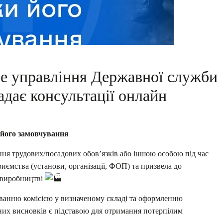
не управління Державної служби
адає консультації онлайн
 його замовчування
ання трудових/посадових обов’язків або іншою особою під час
иємства (установи, організації, ФОП) та призвела до
 виробництві
уванню комісією у визначеному складі та оформленню
дних висновків є підставою для отримання потерпілим