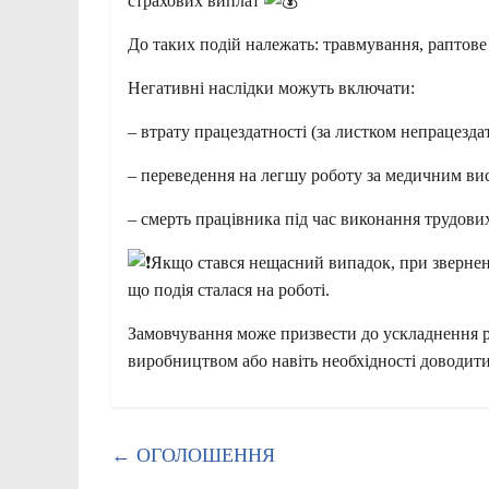
страхових виплат
До таких подій належать: травмування, раптове
Негативні наслідки можуть включати:
– втрату працездатності (за листком непрацезда
– переведення на легшу роботу за медичним в
– смерть працівника під час виконання трудови
Якщо стався нещасний випадок, при зверненн
що подія сталася на роботі.
Замовчування може призвести до ускладнення ро
виробництвом або навіть необхідності доводити
←
ОГОЛОШЕННЯ