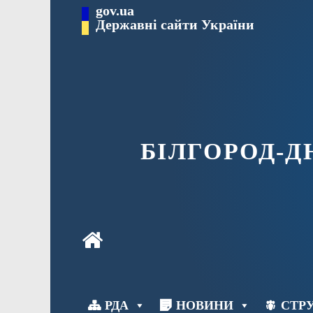
Перейти
gov.ua
до
Державні сайти України
вмісту
БІЛГОРОД-
РДА
НОВИНИ
СТРУ