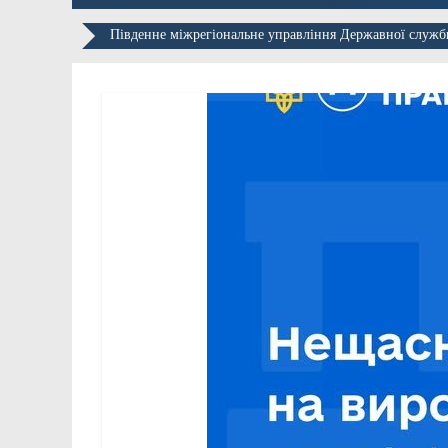
Південне міжрегіональне управління Державної служби