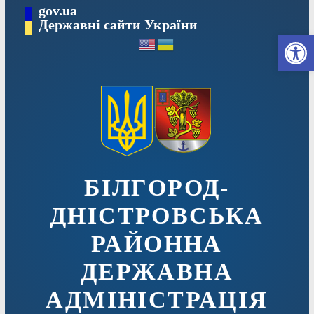
Перейти
gov.ua
до
Державні сайти України
Ві
вмісту
БІЛГОРОД-
ДНІСТРОВСЬКА
РАЙОННА
ДЕРЖАВНА
АДМІНІСТРАЦІЯ