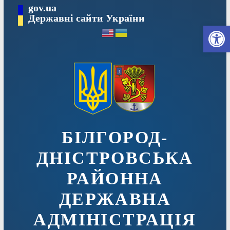
Перейти
gov.ua
до
Державні сайти України
Ві
вмісту
БІЛГОРОД-
ДНІСТРОВСЬКА
РАЙОННА
ДЕРЖАВНА
АДМІНІСТРАЦІЯ