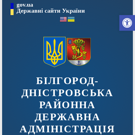
Перейти
gov.ua
до
Державні сайти України
Ві
вмісту
БІЛГОРОД-
ДНІСТРОВСЬКА
РАЙОННА
ДЕРЖАВНА
АДМІНІСТРАЦІЯ