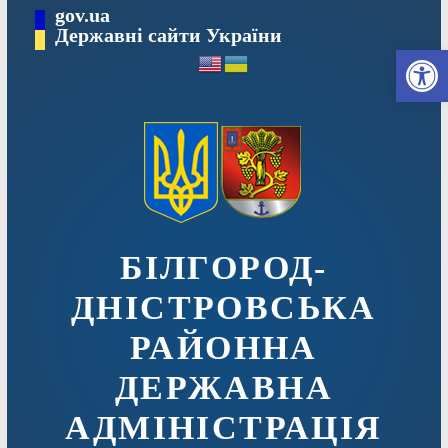
Перейти
gov.ua
до
Державні сайти України
Ві
вмісту
БІЛГОРОД-
ДНІСТРОВСЬКА
РАЙОННА
ДЕРЖАВНА
АДМІНІСТРАЦІЯ