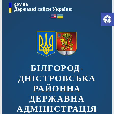
Перейти
gov.ua
до
Державні сайти України
Ві
вмісту
БІЛГОРОД-
ДНІСТРОВСЬКА
РАЙОННА
ДЕРЖАВНА
АДМІНІСТРАЦІЯ