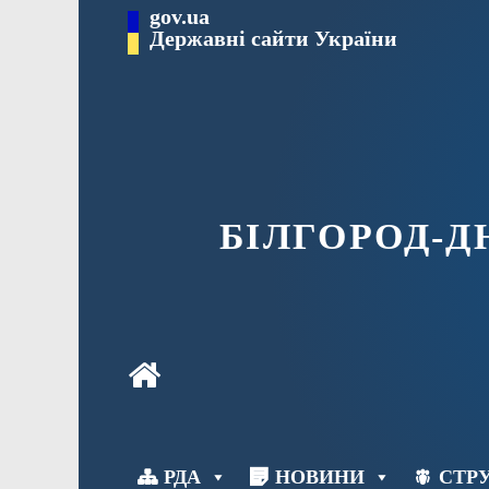
Перейти
gov.ua
до
Державні сайти України
вмісту
БІЛГОРОД-
РДА
НОВИНИ
СТРУ