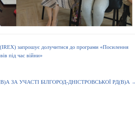
 (IREX) запрошує долучитися до програми «Посилення
вів під час війни»
)А ЗА УЧАСТІ БІЛГОРОД-ДНІСТРОВСЬКОЇ РД(В)А