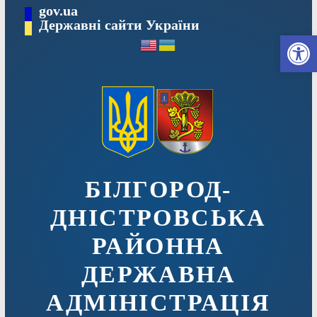
Перейти
gov.ua
до
Державні сайти України
Ві
вмісту
БІЛГОРОД-
ДНІСТРОВСЬКА
РАЙОННА
ДЕРЖАВНА
АДМІНІСТРАЦІЯ