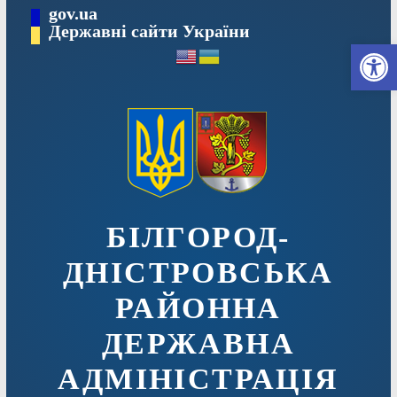
Перейти
gov.ua
до
Державні сайти України
Ві
вмісту
БІЛГОРОД-
ДНІСТРОВСЬКА
РАЙОННА
ДЕРЖАВНА
АДМІНІСТРАЦІЯ