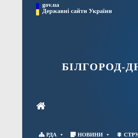
Перейти
gov.ua
до
Державні сайти України
вмісту
БІЛГОРОД-
РДА
НОВИНИ
СТРУ